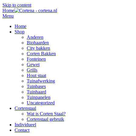
Skip to content
Home
Menu
Home
Shop
Anderen
Biohaarden
City bakken
Corten Bakken
Fonteinen
Gewei
Grills
Hout staat
Tuinafwerking
Tuinbases
Tuinhaard
Tuinpanelen
Uncategorized
Cortenstaal
Wat is Corten Staal?
Cortenstaal gebruik
Individueel
Contact