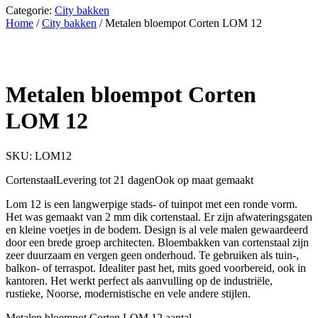
Categorie:
City bakken
Home
/
City bakken
/ Metalen bloempot Corten LOM 12
Metalen bloempot Corten
LOM 12
SKU: LOM12
Cortenstaal
Levering tot 21 dagen
Ook op maat gemaakt
Lom 12 is een langwerpige stads- of tuinpot met een ronde vorm.
Het was gemaakt van 2 mm dik cortenstaal. Er zijn afwateringsgaten
en kleine voetjes in de bodem. Design is al vele malen gewaardeerd
door een brede groep architecten. Bloembakken van cortenstaal zijn
zeer duurzaam en vergen geen onderhoud. Te gebruiken als tuin-,
balkon- of terraspot. Idealiter past het, mits goed voorbereid, ook in
kantoren. Het werkt perfect als aanvulling op de industriële,
rustieke, Noorse, modernistische en vele andere stijlen.
Metalen bloempot Corten LOM 12 aantal