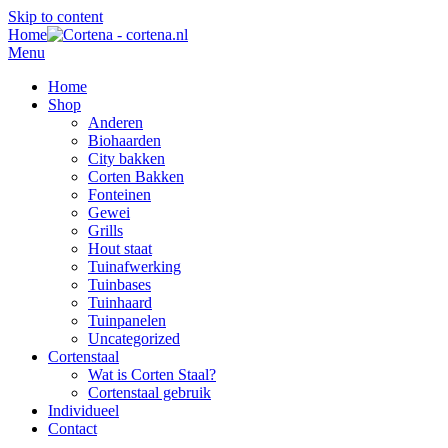
Skip to content
Home
Menu
Home
Shop
Anderen
Biohaarden
City bakken
Corten Bakken
Fonteinen
Gewei
Grills
Hout staat
Tuinafwerking
Tuinbases
Tuinhaard
Tuinpanelen
Uncategorized
Cortenstaal
Wat is Corten Staal?
Cortenstaal gebruik
Individueel
Contact