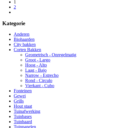
1
2
Kategorie
Anderen
Biohaarden
City bakken
Corten Bakken
Geometrisch - Onregelmatig
Groot - Largo
Hoog - Alto
Laag - Bajo
Narrow - Estrecho
Rond - Circulo
Vierkant - Cubo
Fonteinen
Gewei
Grills
Hout staat
Tuinafwerking
Tuinbases
Tuinhaard
Tuinpanelen