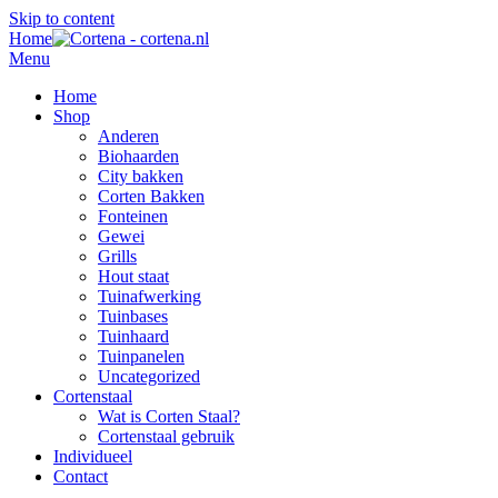
Skip to content
Home
Menu
Home
Shop
Anderen
Biohaarden
City bakken
Corten Bakken
Fonteinen
Gewei
Grills
Hout staat
Tuinafwerking
Tuinbases
Tuinhaard
Tuinpanelen
Uncategorized
Cortenstaal
Wat is Corten Staal?
Cortenstaal gebruik
Individueel
Contact