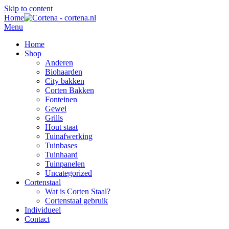
Skip to content
Home
Menu
Home
Shop
Anderen
Biohaarden
City bakken
Corten Bakken
Fonteinen
Gewei
Grills
Hout staat
Tuinafwerking
Tuinbases
Tuinhaard
Tuinpanelen
Uncategorized
Cortenstaal
Wat is Corten Staal?
Cortenstaal gebruik
Individueel
Contact